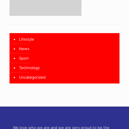
Lifestyle
News
Sport
Technology
Uncategorized
We love who we are and we are very proud to be the